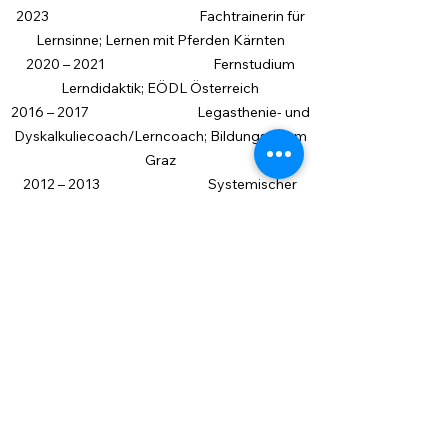
2023 Fachtrainerin für
Lernsinne; Lernen mit Pferden Kärnten
2020 – 2021 Fernstudium
Lerndidaktik; EÖDL Österreich
2016 – 2017 Legasthenie- und
Dyskalkuliecoach/Lerncoach; Bildungsforum
Graz
2012 – 2013 Systemischer
Coach; Bildungsforum Klagenfurt
2008 – 2011
Heiltherapeutische Förderung und Therapie
mit dem Pferd; ÖKTR
2008 – 2009 Motopädagogik;
Verein ‚Valeo‘ Graz
2006 –2008 Integrative
Reitlehrerausbildung; ÖKTR
2005 Voltigierwart;
ÖPS