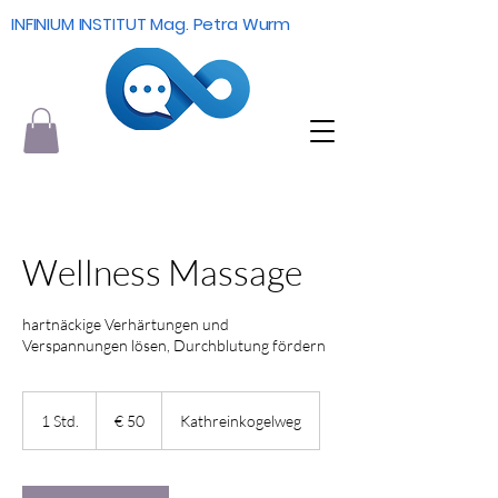
INFINIUM INSTITUT Mag. Petra Wurm
Wellness Massage
hartnäckige Verhärtungen und
Verspannungen lösen, Durchblutung fördern
50
Euro
1 Std.
1
€ 50
Kathreinkogelweg
S
t
d