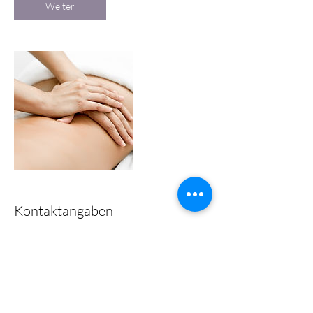
Weiter
Kontaktangaben
Kathreinkogelweg 40, Schiefling am
Wörthersee, Österreich