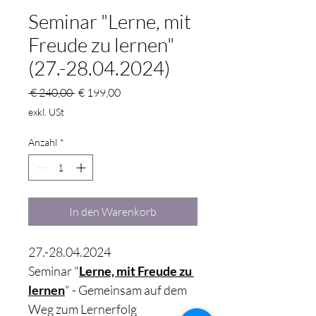
Seminar "Lerne, mit
Freude zu lernen"
(27.-28.04.2024)
Standardpreis
Sale-
 € 240,00 
€ 199,00
Preis
exkl. USt
Anzahl
*
In den Warenkorb
27.-28.04.2024
Seminar "
Lerne, mit Freude zu 
lernen
" - Gemeinsam auf dem 
Weg zum Lernerfolg